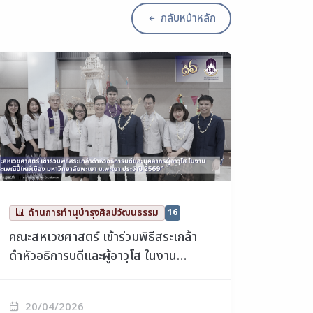
กลับหน้าหลัก
ด้านการทำนุบำรุงศิลปวัฒนธรรม
16
คณะสหเวชศาสตร์ เข้าร่วมพิธีสระเกล้า
ดำหัวอธิการบดีและผู้อาวุโส ในงาน
“ประเพณีปี๋ใหม่เมือง มหาวิทยาลัยพะเยา
ม.พะเยา ประจำปี 2569”
20/04/2026