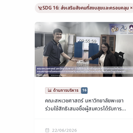
SDG 16: ส่งเสริมสังคมที่สงบสุขและครอบคลุม
×
ด้านการบริหาร
16
คณะสหเวชศาสตร์ มหาวิทยาลัยพะเยา
ร่วมใช้สิทธิเสนอชื่อผู้สมควรได้รับการ
แต่งตั้งเป็นกรรมการและเลขานุการใน
คณะกรรมการสรรหาผู้สมควรดำรง
22/06/2026
ตำแหน่งอธิการบดีมหาวิทยาลัยพะเยา