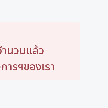
มจำนวนแล้ว
งการฯของเรา