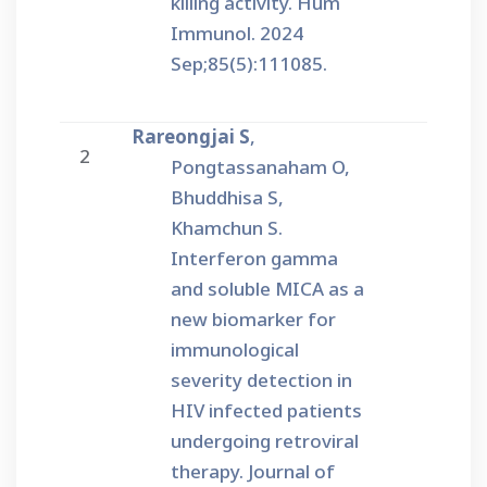
killing activity. Hum
Immunol. 2024
Sep;85(5):111085.
Rareongjai S
,
2
Pongtassanaham O,
Bhuddhisa S,
Khamchun S.
Interferon gamma
and soluble MICA as a
new biomarker for
immunological
severity detection in
HIV infected patients
undergoing retroviral
therapy. Journal of