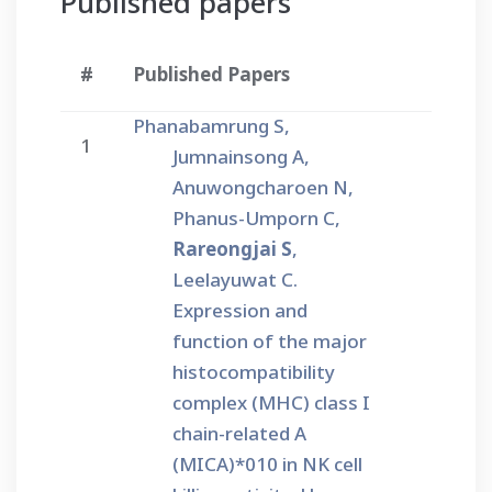
Published papers
#
Published Papers
Phanabamrung S,
1
Jumnainsong A,
Anuwongcharoen N,
Phanus-Umporn C,
Rareongjai S
,
Leelayuwat C.
Expression and
function of the major
histocompatibility
complex (MHC) class I
chain-related A
(MICA)*010 in NK cell