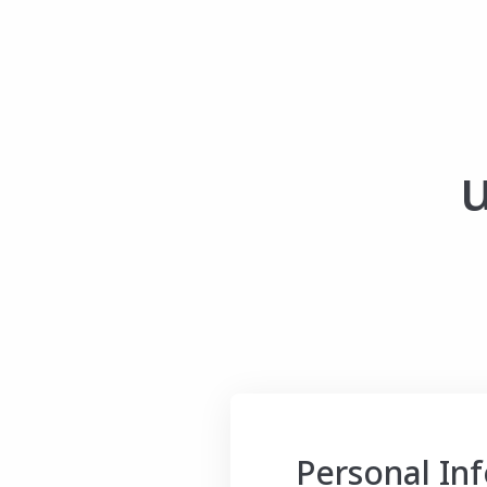
น
Personal In