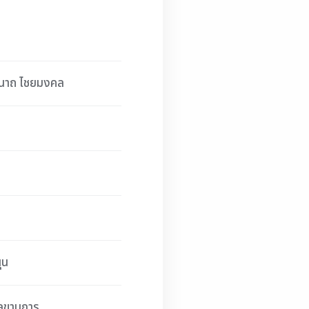
ชนาถ ไชยมงคล
ุน
ลขานุการ