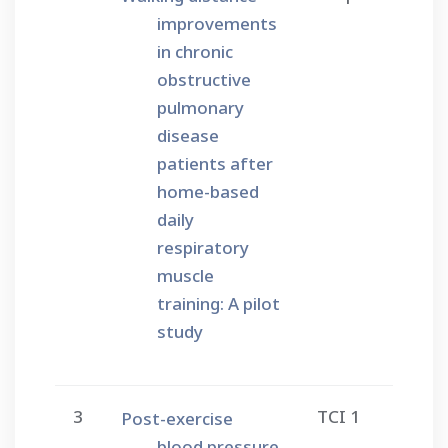
improvements
in chronic
obstructive
pulmonary
disease
patients after
home-based
daily
respiratory
muscle
training: A pilot
study
3
TCI 1
Post-exercise
blood pressure