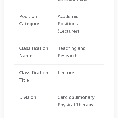
Position
Academic
ตำแหน่
Category
Positions
วิชาการ
(Lecturer)
(อาจารย
Classification
Teaching and
สอนและ
Name
Research
Classification
Lecturer
อาจารย์
Title
Division
Cardiopulmonary
แขนง
Physical Therapy
กายภาพ
ในระบบ